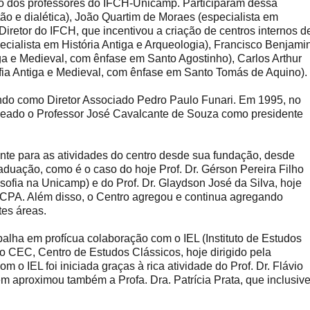
o dos professores do IFCH-Unicamp. Participaram dessa
ão e dialética), João Quartim de Moraes (especialista em
o Diretor do IFCH, que incentivou a criação de centros internos d
pecialista em História Antiga e Arqueologia), Francisco Benjami
iga e Medieval, com ênfase em Santo Agostinho), Carlos Arthur
fia Antiga e Medieval, com ênfase em Santo Tomás de Aquino).
tendo como Diretor Associado Pedro Paulo Funari. Em 1995, no
eado o Professor José Cavalcante de Souza como presidente
nte para as atividades do centro desde sua fundação, desde
duação, como é o caso do hoje Prof. Dr. Gérson Pereira Filho
ofia na Unicamp) e do Prof. Dr. Glaydson José da Silva, hoje
 CPA. Além disso, o Centro agregou e continua agregando
tes áreas.
lha em profícua colaboração com o IEL (Instituto de Estudos
 CEC, Centro de Estudos Clássicos, hoje dirigido pela
m o IEL foi iniciada graças à rica atividade do Prof. Dr. Flávio
em aproximou também a Profa. Dra. Patrícia Prata, que inclusiv