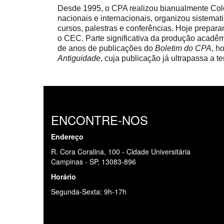
Desde 1995, o CPA realizou bianualmente Col
nacionais e internacionais, organizou sistemat
cursos, palestras e conferências. Hoje prepa
o CEC. Parte significativa da produção acadêm
de anos de publicações do
Boletim do CPA
, h
Antiguidade
, cuja publicação já ultrapassa a t
ENCONTRE-NOS
Busca
Endereço
R. Cora Coralina, 100 - Cidade Universitária
Campinas - SP, 13083-896
Horário
Segunda-Sexta: 9h-17h