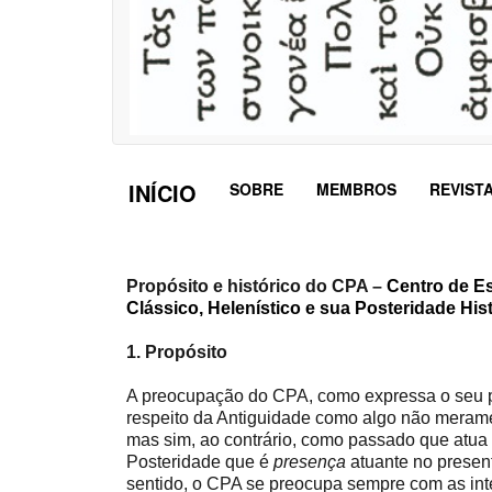
INÍCIO
SOBRE
MEMBROS
REVIST
Principal
Propósito e histórico do CPA –
Centro de E
Clássico, Helenístico e sua Posteridade His
1. Propósito
A preocupação do CPA, como expressa o seu pr
respeito da Antiguidade como algo não meramen
mas sim, ao contrário, como passado que at
Posteridade que é
presença
atuante no presen
sentido, o CPA se preocupa sempre com as inte