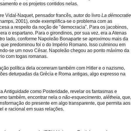
samento e os projetos contidos nelas.
re Vidal-Naquet, pensador francês, autor do livro
La démocratie
amps, 2001), onde exemplifica-se o problema com as
cesa a respeito da noção de "democracia". Para os jacobinos,
ra o espartano. Para o girondinos, por sua vez, era a Atenas
outro lado, conforme Napoleão Bonaparte se aproximou mais da
o que predominou foi o do Império Romano. Isso culminou em
endo-se um novo César. Napoleão chegou ao ponto máximo da
óprio com togas romanas.
zação política dela ocorreram também com Hitler e o nazismo,
ões deturpadas da Grécia e Roma antigas, algo expresso na
 a Antiguidade como Posteridade, revelar os fantasmas e
como também, encontrar nela o
não-esquecimento, alétheia
, que
ransformação do presente em algo transparente, que permita aos
el e racional em suas relações.