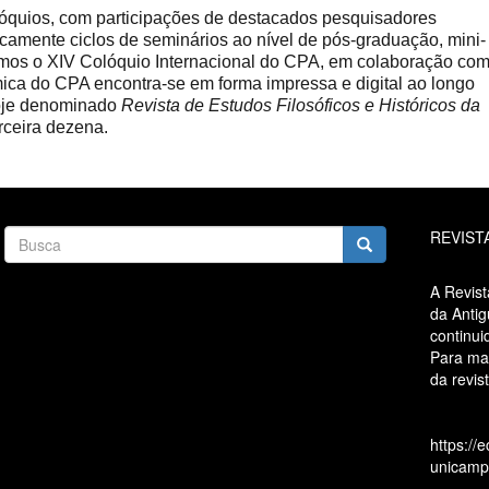
óquios, com participações de destacados pesquisadores
icamente ciclos de seminários ao nível de pós-graduação, mini-
ramos o XIV Colóquio Internacional do CPA, em colaboração co
ica do CPA encontra-se em forma impressa e digital ao longo
oje denominado
Revista de Estudos Filosóficos e Históricos da
erceira dezena.
Busca
REVIST
Busca
A Revist
da Antig
continui
Para mai
da revis
https://
unicamp.