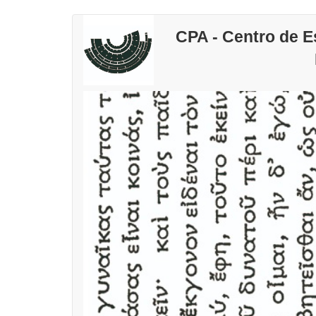
Pular
CPA - Centro de 
para
o
conteúdo
principal