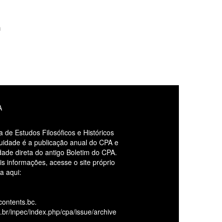
m
A
a de Estudos Filosóficos e Históricos
uidade é a publicação anual do CPA e
dade direta do antigo Boletim do CPA.
s informações, acesse o site próprio
ta aqui:
econtents.bc.
br/inpec/index.php/
cpa/issue/archive