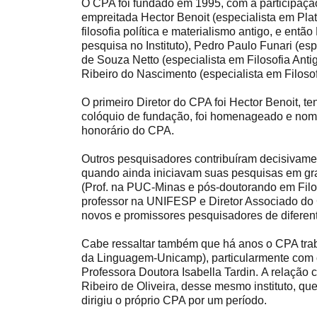
O CPA foi fundado em 1995, com a participaçã
empreitada Hector Benoit (especialista em Plat
filosofia política e materialismo antigo, e entã
pesquisa no Instituto), Pedro Paulo Funari (es
de Souza Netto (especialista em Filosofia Ant
Ribeiro do Nascimento (especialista em Filoso
O primeiro Diretor do CPA foi Hector Benoit, 
colóquio de fundação, foi homenageado e nom
honorário do CPA.
Outros pesquisadores contribuíram decisivame
quando ainda iniciavam suas pesquisas em gra
(Prof. na PUC-Minas e pós-doutorando em Filos
professor na UNIFESP e Diretor Associado do
novos e promissores pesquisadores de diferen
Cabe ressaltar também que há anos o CPA traba
da Linguagem-Unicamp), particularmente com o
Professora Doutora Isabella Tardin. A relação co
Ribeiro de Oliveira, desse mesmo instituto, qu
dirigiu o próprio CPA por um período.